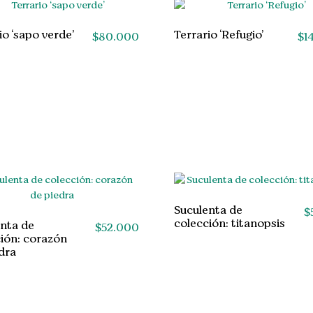
io ‘sapo verde’
Terrario ‘Refugio’
$
80.000
$
1
Suculenta de
$
colección: titanopsis
nta de
$
52.000
ión: corazón
dra